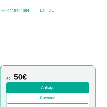
EN
|
DE
+201119464684
50
€
ab
Anfrage
Buchung