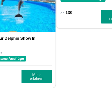
13
€
ab
e
ur Delphin Show In
n
same Ausflüge
Mehr
erfahren