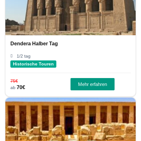
Dendera Halber Tag
1/2 tag
Historische Touren
75
€
Mehr erfahren
70
€
ab