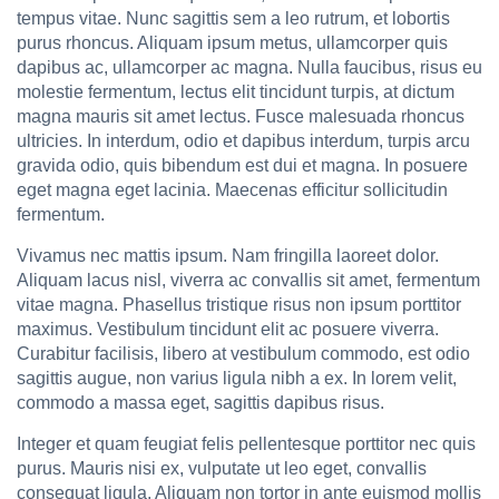
tempus vitae. Nunc sagittis sem a leo rutrum, et lobortis
purus rhoncus. Aliquam ipsum metus, ullamcorper quis
dapibus ac, ullamcorper ac magna. Nulla faucibus, risus eu
molestie fermentum, lectus elit tincidunt turpis, at dictum
magna mauris sit amet lectus. Fusce malesuada rhoncus
ultricies. In interdum, odio et dapibus interdum, turpis arcu
gravida odio, quis bibendum est dui et magna. In posuere
eget magna eget lacinia. Maecenas efficitur sollicitudin
fermentum.
Vivamus nec mattis ipsum. Nam fringilla laoreet dolor.
Aliquam lacus nisl, viverra ac convallis sit amet, fermentum
vitae magna. Phasellus tristique risus non ipsum porttitor
maximus. Vestibulum tincidunt elit ac posuere viverra.
Curabitur facilisis, libero at vestibulum commodo, est odio
sagittis augue, non varius ligula nibh a ex. In lorem velit,
commodo a massa eget, sagittis dapibus risus.
Integer et quam feugiat felis pellentesque porttitor nec quis
purus. Mauris nisi ex, vulputate ut leo eget, convallis
consequat ligula. Aliquam non tortor in ante euismod mollis